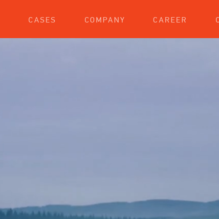
S
CASES
COMPANY
CAREER