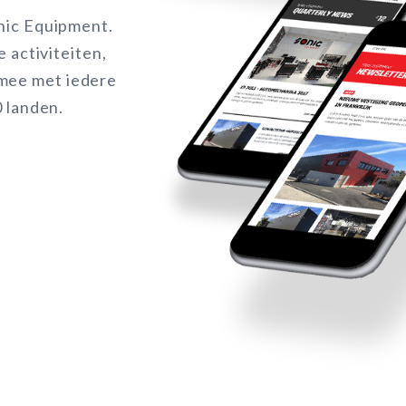
onic Equipment.
e activiteiten,
 mee met iedere
0 landen.