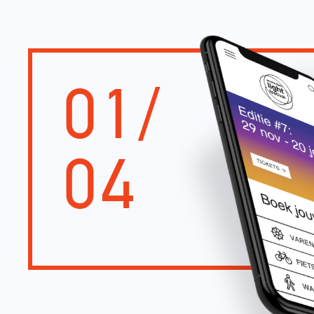
01/
04